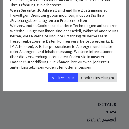
Ihre Erfahrung zu verbessern.
قداس ‏في
هليبرون
– بادن
Wenn Sie unter 16 Jahre alt sind und Ihre Zustimmung zu
freiwilligen Diensten geben möchten, müssen Sie Ihre
الإخوة الأحباء في مدينة هايبلورن ومحيطها
Erziehungsberechtigten um Erlaubnis bitten.
Wir verwenden Cookies und andere Technologien auf unserer
Website. Einige von ihnen sind essenziell, während andere uns
نحتفل بالقداس الإلهي يوم السبت 25/08/2024 الساعة الخامسة
helfen, diese Website und Ihre Erfahrung zu verbessern.
17:00
Personenbezogene Daten können verarbeitet werden (z. B.
IP-Adressen), z. B. für personalisierte Anzeigen und Inhalte
على ‏‏العنوان‎:
oder Anzeigen- und Inhaltsmessung. Weitere Informationen
über die Verwendung Ihrer Daten finden Sie in unserer
Hl. Dreifaltigkeit, Panoramastraße 4, 74223 Flein
Datenschutzerklärung. Sie können Ihre Auswahl jederzeit
unter Einstellungen widerrufen oder anpassen.
+ Add to iCalendar
+ Add to Google Calendar
All akzeptieren
Cookie Einstellungen
DETAILS
Date:
أغسطس 24, 2024