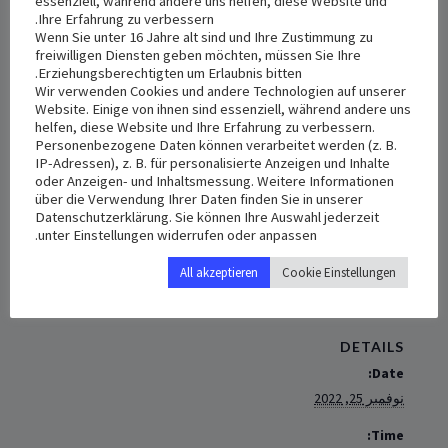
essenziell, während andere uns helfen, diese Website und
Ihre Erfahrung zu verbessern.
Wenn Sie unter 16 Jahre alt sind und Ihre Zustimmung zu
freiwilligen Diensten geben möchten, müssen Sie Ihre
الإخوة الأحباء في مدينة هايبلورن ومحيطها
Erziehungsberechtigten um Erlaubnis bitten.
Wir verwenden Cookies und andere Technologien auf unserer
سأكون في زيارة لمدينة هايلبرون وسنحتفل بالقداس الإلهي يوم
Website. Einige von ihnen sind essenziell, während andere uns
helfen, diese Website und Ihre Erfahrung zu verbessern.
الجمعة مساء 25/11/2022 الساعة السادسة مساء سانت ألبن
Personenbezogene Daten können verarbeitet werden (z. B.
على ‏‏العنوان
IP-Adressen), z. B. für personalisierte Anzeigen und Inhalte
oder Anzeigen- und Inhaltsmessung. Weitere Informationen
Schlossstraße 38, 74078 Heilbronn
über die Verwendung Ihrer Daten finden Sie in unserer
Datenschutzerklärung. Sie können Ihre Auswahl jederzeit
unter Einstellungen widerrufen oder anpassen.
+ Add to iCalendar
+ Add to Google Calendar
All akzeptieren
Cookie Einstellungen
DETAILS
Date:
نوفمبر 25, 2022
Time: